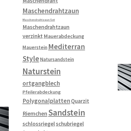
Maschendraht
Maschendrahtzaun
Maschendrahtzaun Set
Maschendrahtzaun
verzinkt
Mauerabdeckung
Mediterran
Mauerstein
Style
Natursandstein
Naturstein
ortgangblech
Pfeilerabdeckung
Polygonalplatten
Quarzit
Sandstein
Riemchen
schlossriegel
schubriegel