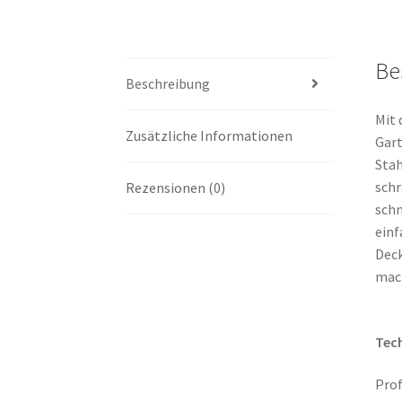
Be
Beschreibung
Mit 
Zusätzliche Informationen
Gart
Stah
schr
Rezensionen (0)
schn
einf
Deck
mach
Tech
Prof