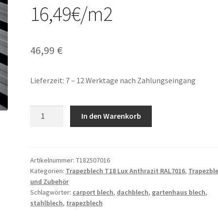
16,49€/m2
46,99
€
Lieferzeit: 7 – 12 Werktage nach Zahlungseingang
Trapezblech
In den Warenkorb
T18
Anthrazit
RAL7016
250x114cm
Artikelnummer:
T182507016
Kategorien:
Trapezblech T18 Lux Anthrazit RAL7016
,
Trapezbl
16,49€/m2
und Zubehör
Menge
Schlagwörter:
carport blech
,
dachblech
,
gartenhaus blech
,
stahlblech
,
trapezblech