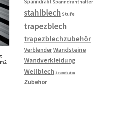
Spanndraht
Spanndrahthalter
stahlblech
Stufe
trapezblech
trapezblechzubehör
Wandsteine
Verblender
t
Wandverkleidung
/m2
Wellblech
Zaunpfosten
Zubehör