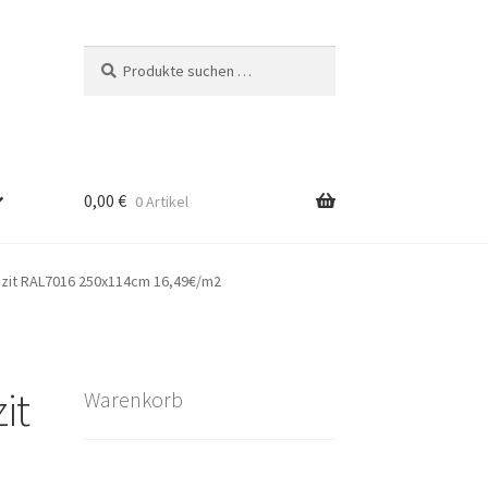
Suchen
Suchen
nach:
0,00
€
0 Artikel
azit RAL7016 250x114cm 16,49€/m2
it
Warenkorb