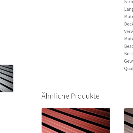
Farb
Läng
Mate
Deck
Ver
Mate
Besc
Besc
Gewi
Qual
Ähnliche Produkte