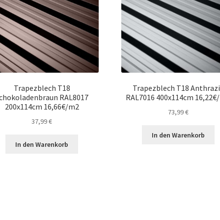
Trapezblech T18
Trapezblech T18 Anthrazi
chokoladenbraun RAL8017
RAL7016 400x114cm 16,22€
200x114cm 16,66€/m2
73,99
€
37,99
€
In den Warenkorb
In den Warenkorb