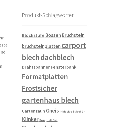
Produkt-Schlagwörter
Bossen
Bruchstein
Blockstufe
hr
carport
este
bruchsteinplatten
und
blech
dachblech
en
Drahtspanner
Fensterbank
Formatplatten
Frostsicher
gartenhaus blech
Gneis
Gartenzaun
inklusive Zubehör
Klinker
Komplett Set