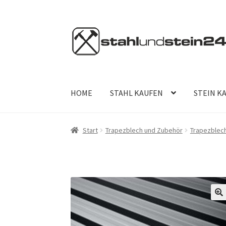
Zur
Zum
Navigation
Inhalt
springen
springen
HOME
STAHL KAUFEN
STEIN K
Start
Trapezblech und Zubehör
Trapezblech