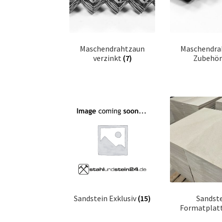
Maschendrahtzaun
Maschendra
verzinkt
(7)
Zubehö
Sandstein Exklusiv
(15)
Sandst
Formatplat