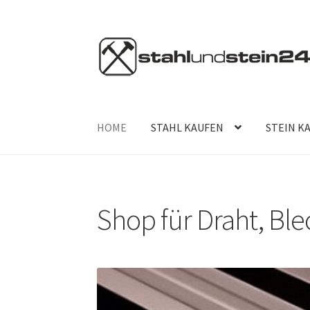
Zur
Zum
Navigation
Inhalt
springen
springen
HOME
STAHL KAUFEN
STEIN K
Shop für Draht, Bl