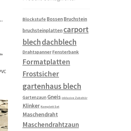
Bossen
Bruchstein
Blockstufe
carport
bruchsteinplatten
blech
dachblech
Drahtspanner
Fensterbank
Formatplatten
PVC
Frostsicher
gartenhaus blech
Gneis
Gartenzaun
inklusive Zubehör
Klinker
Komplett Set
Maschendraht
Maschendrahtzaun