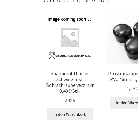
Spanndrahthalter
Pfostenkappe
schwarz inkl.
PVC 48mm 1,
Bohrschraube verzinkt
1,29
€
0,49€/Stk.
0,49
€
In den War
In den Warenkorb