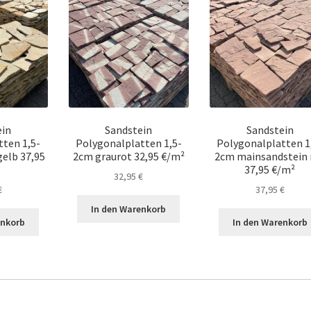
ein
Sandstein
Sandstein
tten 1,5-
Polygonalplatten 1,5-
Polygonalplatten 1
gelb 37,95
2cm graurot 32,95 €/m²
2cm mainsandstein 
37,95 €/m²
32,95
€
€
37,95
€
In den Warenkorb
enkorb
In den Warenkorb