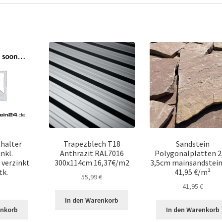
halter
Trapezblech T18
Sandstein
nkl.
Anthrazit RAL7016
Polygonalplatten 2
 verzinkt
300x114cm 16,37€/m2
3,5cm mainsandstein
tk.
41,95 €/m²
55,99
€
41,95
€
In den Warenkorb
enkorb
In den Warenkorb