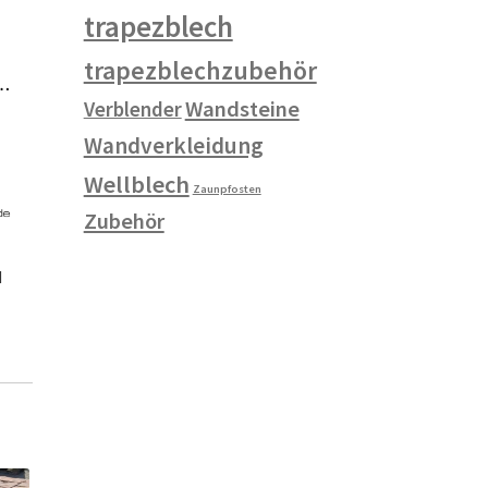
trapezblech
trapezblechzubehör
Wandsteine
Verblender
Wandverkleidung
Wellblech
Zaunpfosten
Zubehör
d