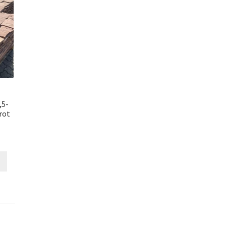
,5-
rot