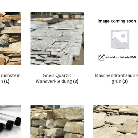
Bruchstein
Gneis Quarzit
Maschendrahtzaun 
in
(1)
Wandverkleidung
(3)
grün
(2)