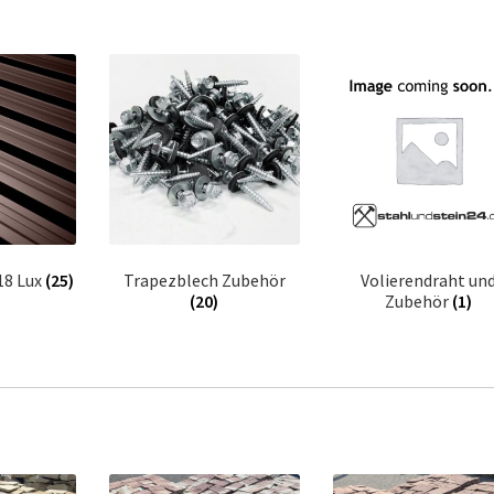
18 Lux
(25)
Trapezblech Zubehör
Volierendraht un
(20)
Zubehör
(1)