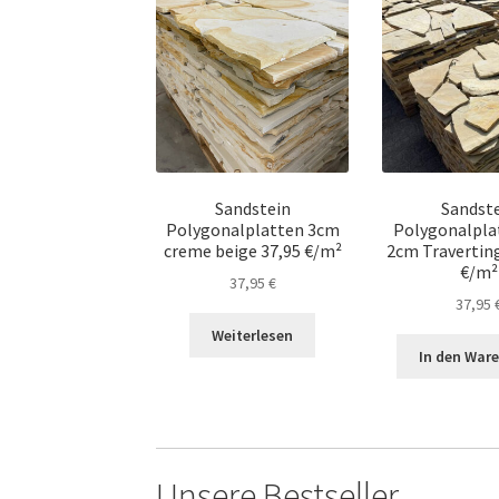
Sandstein
Sandst
Polygonalplatten 3cm
Polygonalpla
creme beige 37,95 €/m²
2cm Travertin
€/m²
37,95
€
37,95
Weiterlesen
In den War
Unsere Bestseller