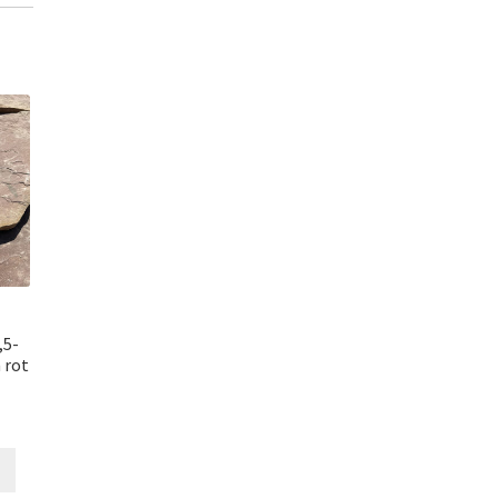
,5-
 rot