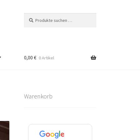
Suchen
Suchen
nach:
0,00
€
0 Artikel
Warenkorb