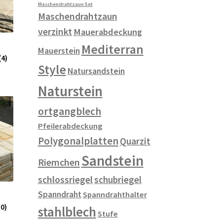
Maschendrahtzaun Set
Maschendrahtzaun
verzinkt
Mauerabdeckung
Mediterran
Mauerstein
(4)
Style
Natursandstein
Naturstein
ortgangblech
Pfeilerabdeckung
Polygonalplatten
Quarzit
Sandstein
Riemchen
schlossriegel
schubriegel
Spanndraht
Spanndrahthalter
10)
stahlblech
Stufe