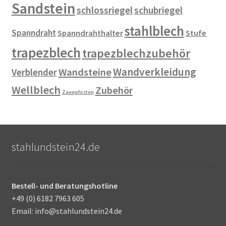
Sandstein
schlossriegel
schubriegel
stahlblech
Spanndraht
Spanndrahthalter
Stufe
trapezblech
trapezblechzubehör
Wandverkleidung
Wandsteine
Verblender
Wellblech
Zubehör
Zaunpfosten
stahlundstein24.de
Bestell- und Beratungshotline
+49 (0) 6182 7963 605
Email: info@stahlundstein24.de