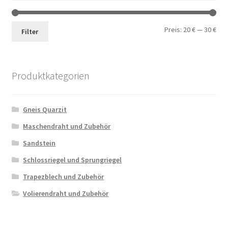
Min.
Max
Preis:
20 €
—
30 €
Filter
Pre
Pre
Produktkategorien
Gneis Quarzit
Maschendraht und Zubehör
Sandstein
Schlossriegel und Sprungriegel
Trapezblech und Zubehör
Volierendraht und Zubehör