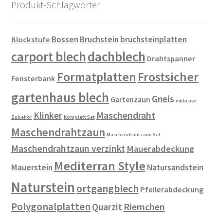
Produkt-Schlagwörter
Bossen
Bruchstein
bruchsteinplatten
Blockstufe
carport blech
dachblech
Drahtspanner
Formatplatten
Frostsicher
Fensterbank
gartenhaus blech
Gneis
Gartenzaun
inklusive
Klinker
Maschendraht
Zubehör
Komplett Set
Maschendrahtzaun
Maschendrahtzaun Set
Maschendrahtzaun verzinkt
Mauerabdeckung
Mediterran Style
Mauerstein
Natursandstein
Naturstein
ortgangblech
Pfeilerabdeckung
Polygonalplatten
Riemchen
Quarzit