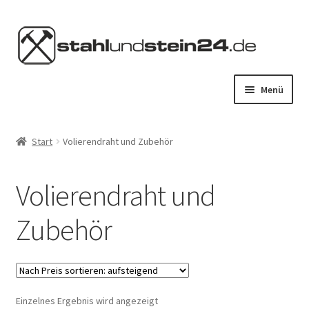
Zur
Zum
Navigation
Inhalt
springen
springen
Menü
HOME
Start
Volierendraht und Zubehör
STAHL KAUFEN
Volierendraht und
STEIN KAUFEN
Zubehör
SERVICES
KONTAKT
Einzelnes Ergebnis wird angezeigt
MEIN KONTO