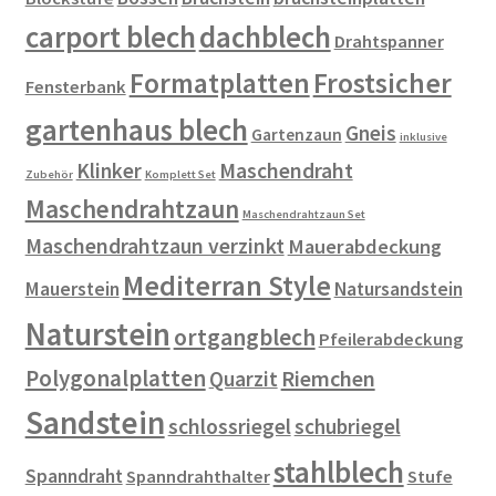
carport blech
dachblech
Drahtspanner
Formatplatten
Frostsicher
Fensterbank
gartenhaus blech
Gneis
Gartenzaun
inklusive
Klinker
Maschendraht
Zubehör
Komplett Set
Maschendrahtzaun
Maschendrahtzaun Set
Maschendrahtzaun verzinkt
Mauerabdeckung
Mediterran Style
Mauerstein
Natursandstein
Naturstein
ortgangblech
Pfeilerabdeckung
Polygonalplatten
Riemchen
Quarzit
Sandstein
schlossriegel
schubriegel
stahlblech
Spanndraht
Spanndrahthalter
Stufe