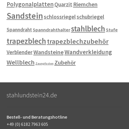
Polygonalplatten
Riemchen
Quarzit
Sandstein
schlossriegel
schubriegel
stahlblech
Spanndraht
Spanndrahthalter
Stufe
trapezblech
trapezblechzubehör
Wandverkleidung
Wandsteine
Verblender
Wellblech
Zubehör
Zaunpfosten
stahlundstein24.de
Bestell- und Beratungshotline
+49 (0) 6182 7963 605