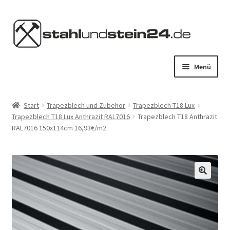
Zur
Zum
Navigation
Inhalt
springen
springen
Menü
HOME
Start
Trapezblech und Zubehör
Trapezblech T18 Lux
Trapezblech T18 Lux Anthrazit RAL7016
Trapezblech T18 Anthrazit
STAHL KAUFEN
RAL7016 150x114cm 16,93€/m2
STEIN KAUFEN
SERVICES
KONTAKT
MEIN KONTO