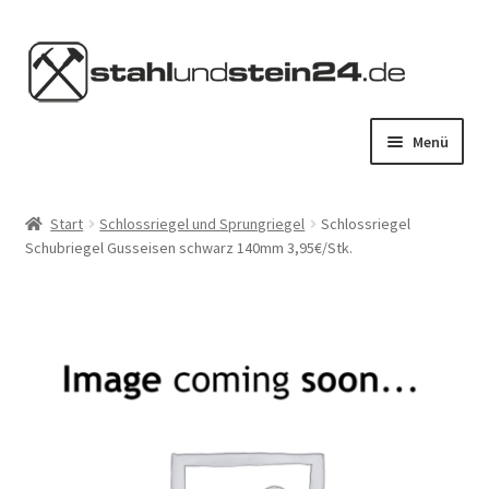
Zur
Zum
Navigation
Inhalt
springen
springen
Menü
HOME
Start
Schlossriegel und Sprungriegel
Schlossriegel
Schubriegel Gusseisen schwarz 140mm 3,95€/Stk.
STAHL KAUFEN
STEIN KAUFEN
SERVICES
KONTAKT
MEIN KONTO