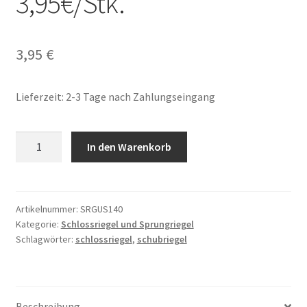
3,95€/Stk.
3,95
€
Lieferzeit: 2-3 Tage nach Zahlungseingang
Schlossriegel
In den Warenkorb
Schubriegel
Gusseisen
schwarz
140mm
Artikelnummer:
SRGUS140
Kategorie:
Schlossriegel und Sprungriegel
3,95€/Stk.
Schlagwörter:
schlossriegel
,
schubriegel
Menge
Beschreibung