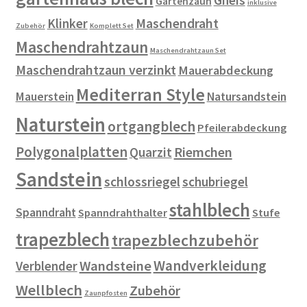
Gartenzaun
inklusive
Klinker
Maschendraht
Zubehör
Komplett Set
Maschendrahtzaun
Maschendrahtzaun Set
Maschendrahtzaun verzinkt
Mauerabdeckung
Mediterran Style
Mauerstein
Natursandstein
Naturstein
ortgangblech
Pfeilerabdeckung
Polygonalplatten
Riemchen
Quarzit
Sandstein
schlossriegel
schubriegel
stahlblech
Spanndraht
Spanndrahthalter
Stufe
trapezblech
trapezblechzubehör
Wandverkleidung
Wandsteine
Verblender
Wellblech
Zubehör
Zaunpfosten