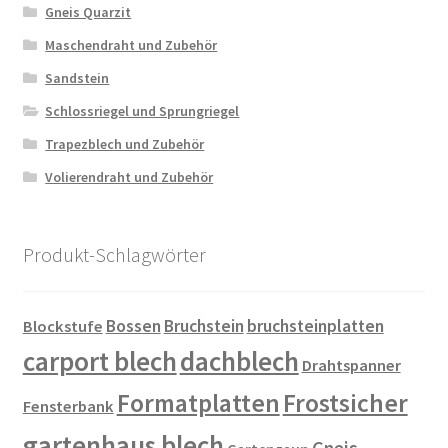
Gneis Quarzit
Maschendraht und Zubehör
Sandstein
Schlossriegel und Sprungriegel
Trapezblech und Zubehör
Volierendraht und Zubehör
Produkt-Schlagwörter
Bossen
Bruchstein
bruchsteinplatten
Blockstufe
carport blech
dachblech
Drahtspanner
Formatplatten
Frostsicher
Fensterbank
gartenhaus blech
Gneis