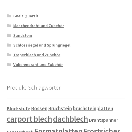
Gneis Quarzit
Maschendraht und Zubehör
Sandstein
Schlossriegel und Sprungriegel
Trapezblech und Zubehör
Volierendraht und Zubehör
Produkt-Schlagwörter
Bossen
Bruchstein
bruchsteinplatten
Blockstufe
carport blech
dachblech
Drahtspanner
Formatplatten
Frostsicher