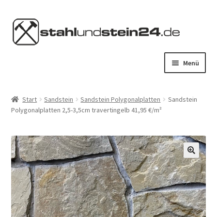
Zur
Zum
Navigation
Inhalt
springen
springen
Menü
HOME
Start
Sandstein
Sandstein Polygonalplatten
Sandstein
Polygonalplatten 2,5-3,5cm travertingelb 41,95 €/m²
STAHL KAUFEN
STEIN KAUFEN
SERVICES
KONTAKT
MEIN KONTO