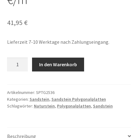
41,95
€
Lieferzeit 7-10 Werktage nach Zahlungseingang.
Sandstein
In den Warenkorb
Polygonalplatten
2,5-
3,5cm
travertingelb
Artikelnummer:
SPTG2536
Kategorien:
Sandstein
,
Sandstein Polygonalplatten
41,95
Schlagwörter:
Naturstein
,
Polygonalplatten
,
Sandstein
€/m²
Menge
Beschreibung