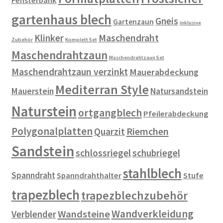
Fensterbank
gartenhaus blech
Gneis
Gartenzaun
inklusive
Klinker
Maschendraht
Zubehör
Komplett Set
Maschendrahtzaun
Maschendrahtzaun Set
Maschendrahtzaun verzinkt
Mauerabdeckung
Mediterran Style
Mauerstein
Natursandstein
Naturstein
ortgangblech
Pfeilerabdeckung
Polygonalplatten
Riemchen
Quarzit
Sandstein
schlossriegel
schubriegel
stahlblech
Spanndraht
Spanndrahthalter
Stufe
trapezblech
trapezblechzubehör
Wandverkleidung
Wandsteine
Verblender