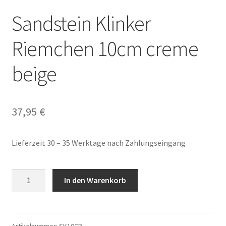
Sandstein Klinker
Riemchen 10cm creme
beige
37,95
€
Lieferzeit 30 – 35 Werktage nach Zahlungseingang
Sandstein
In den Warenkorb
Klinker
Riemchen
10cm
creme
Artikelnummer:
SK10CB