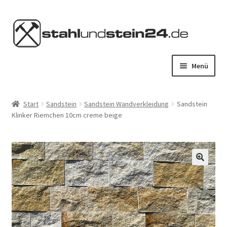
Zur
Zum
Navigation
Inhalt
springen
springen
Menü
HOME
Start
Sandstein
Sandstein Wandverkleidung
Sandstein
Klinker Riemchen 10cm creme beige
STAHL KAUFEN
STEIN KAUFEN
SERVICES
KONTAKT
MEIN KONTO