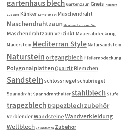
gartenhaus blech
Gneis
Gartenzaun
inklusive
Klinker
Maschendraht
Zubehör
Komplett Set
Maschendrahtzaun
Maschendrahtzaun Set
Maschendrahtzaun verzinkt
Mauerabdeckung
Mediterran Style
Mauerstein
Natursandstein
Naturstein
ortgangblech
Pfeilerabdeckung
Polygonalplatten
Riemchen
Quarzit
Sandstein
schlossriegel
schubriegel
stahlblech
Spanndraht
Spanndrahthalter
Stufe
trapezblech
trapezblechzubehör
Wandverkleidung
Wandsteine
Verblender
Wellblech
Zubehör
Zaunpfosten