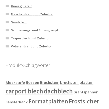
Gneis Quarzit
Maschendraht und Zubehör
Sandstein
Schlossriegel und Sprungriegel
Trapezblech und Zubehör
Volierendraht und Zubehör
Produkt-Schlagwörter
Bossen
Bruchstein
bruchsteinplatten
Blockstufe
carport blech
dachblech
Drahtspanner
Formatplatten
Frostsicher
Fensterbank