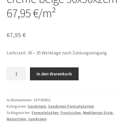
67,95 €/m²
67,95
€
Lieferzeit: 30 – 35 Werktage nach Zahlungseingang.
Sandstein
In den Warenkorb
Formatplatten
creme
beige
90x90x2cm
Artikelnummer:
SFP90902
Kategorien:
Sandstein
,
Sandstein Formatplatten
67,95
Schlagwörter:
Formatplatten
,
Frostsicher
,
Mediterran Style
,
€/m²
Naturstein
,
Sandstein
Menge