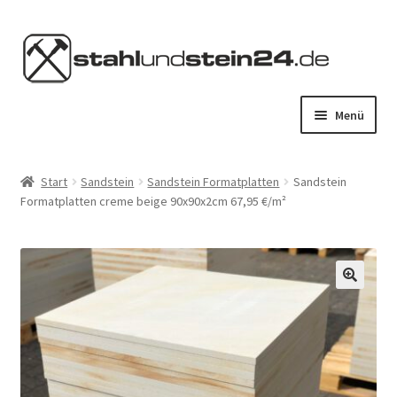
Zur
Zum
Navigation
Inhalt
springen
springen
Menü
HOME
Start
Sandstein
Sandstein Formatplatten
Sandstein
Formatplatten creme beige 90x90x2cm 67,95 €/m²
STAHL KAUFEN
STEIN KAUFEN
SERVICES
KONTAKT
MEIN KONTO