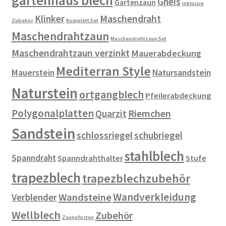
gartenhaus blech
Gneis
Gartenzaun
inklusive
Klinker
Maschendraht
Zubehör
Komplett Set
Maschendrahtzaun
Maschendrahtzaun Set
Maschendrahtzaun verzinkt
Mauerabdeckung
Mediterran Style
Mauerstein
Natursandstein
Naturstein
ortgangblech
Pfeilerabdeckung
Polygonalplatten
Riemchen
Quarzit
Sandstein
schlossriegel
schubriegel
stahlblech
Spanndraht
Spanndrahthalter
Stufe
trapezblech
trapezblechzubehör
Wandverkleidung
Wandsteine
Verblender
Wellblech
Zubehör
Zaunpfosten