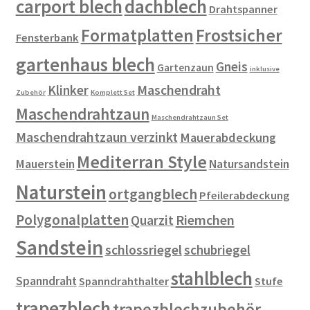
carport blech
dachblech
Drahtspanner
Formatplatten
Frostsicher
Fensterbank
gartenhaus blech
Gneis
Gartenzaun
inklusive
Klinker
Maschendraht
Zubehör
Komplett Set
Maschendrahtzaun
Maschendrahtzaun Set
Maschendrahtzaun verzinkt
Mauerabdeckung
Mediterran Style
Mauerstein
Natursandstein
Naturstein
ortgangblech
Pfeilerabdeckung
Polygonalplatten
Riemchen
Quarzit
Sandstein
schlossriegel
schubriegel
stahlblech
Spanndraht
Spanndrahthalter
Stufe
trapezblech
trapezblechzubehör