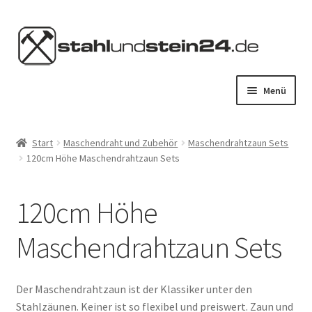
Zur
Zum
Navigation
Inhalt
springen
springen
Menü
HOME
Start
Maschendraht und Zubehör
Maschendrahtzaun Sets
120cm Höhe Maschendrahtzaun Sets
STAHL KAUFEN
STEIN KAUFEN
120cm Höhe
SERVICES
Maschendrahtzaun Sets
KONTAKT
Der Maschendrahtzaun ist der Klassiker unter den
Stahlzäunen. Keiner ist so flexibel und preiswert. Zaun und
MEIN KONTO